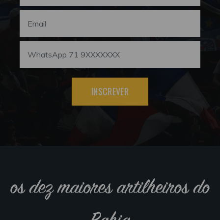
INSCREVER
os dez maiores artilheiros do
Bahia