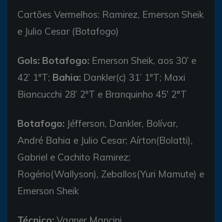
Cartões Vermelhos: Ramirez, Emerson Sheik
e Julio Cesar (Botafogo)
Gols: Botafogo:
Emerson Sheik, aos 30’ e
42’ 1ºT;
Bahia:
Dankler(c) 31’ 1ºT; Maxi
Biancucchi 28’ 2ºT e Branquinho 45' 2°T
Botafogo:
Jéfferson, Dankler, Bolívar,
André Bahia e Julio Cesar; Aírton(Bolatti),
Gabriel e Cachito Ramirez;
Rogério(Wallyson), Zeballos(Yuri Mamute) e
Emerson Sheik
Técnico:
Vagner Mancini