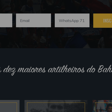
INSC
s dez maiores artilheiros do Bah