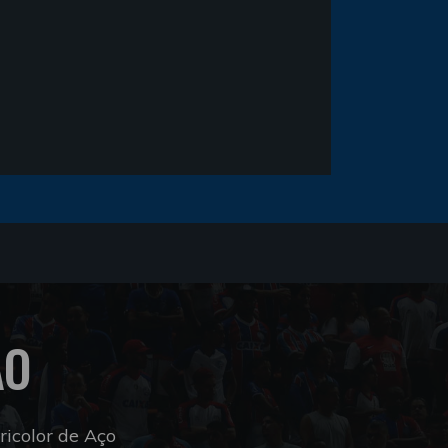
ÃO
icolor de Aço