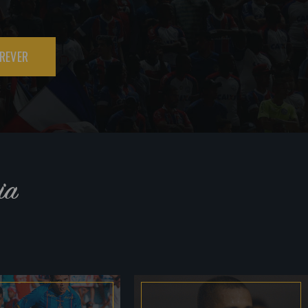
REVER
ia