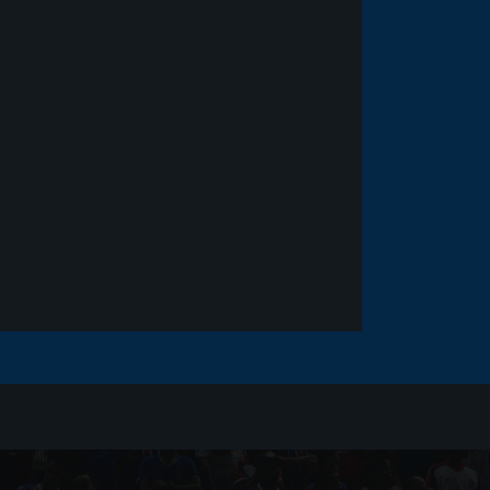
Noticias
há 5 anos
Goleiro Douglas Friedrich
fica em observação após
sofrer um corte no rosto