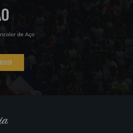
ÃO
icolor de Aço
REVER
ia