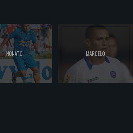
NONATO
MARCELO