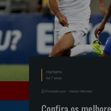
Highlights
há 7 anos
Postado por -
Heitor Montes
Confira os melhor