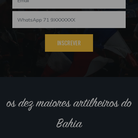
INSCREVER
os dez maiores artilheiros do
Bahia