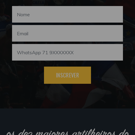
INSCREVER
os dez maiores artilheiros do