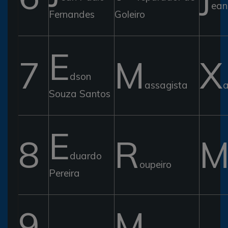
ean
Fernandes
Goleiro
E
7
M
X
dson
assagista
Souza Santos
E
8
R
duardo
oupeiro
Pereira
9
M