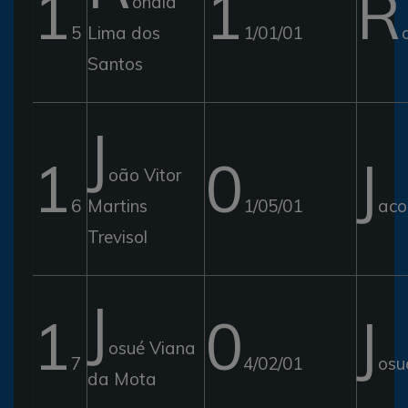
1
1
R
onald
5
Lima dos
1/01/01
Santos
J
1
0
J
oão Vitor
6
Martins
1/05/01
aco
Trevisol
J
1
0
J
osué Viana
7
4/02/01
osu
da Mota