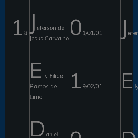
J
1
0
J
eferson de
8
1/01/01
efe
Jesus Carvalho
E
1
E
lly Filipe
Ramos de
9/02/01
ll
Lima
D
aniel