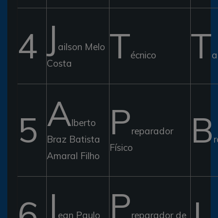
J
4
T
T
ailson Melo
écnico
a
Costa
A
P
5
B
lberto
reparador
Braz Batista
Físico
Amaral Filho
J
P
6
J
ean Paulo
reparador de