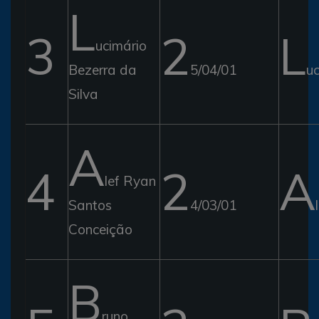
L
3
2
L
ucimário
Bezerra da
5/04/01
uc
Silva
A
4
2
A
lef Ryan
Santos
4/03/01
Conceição
B
runo