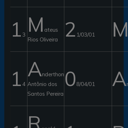
M
1
2
ateus
3
1/03/01
Rios Oliveira
A
1
0
A
nderthon
4
Antônio dos
8/04/01
Santos Pereira
R