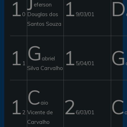
1
1
D
eferson
0
Douglas dos
9/03/01
Santos Souza
G
1
1
G
abriel
1
5/04/01
Silva Carvalho
C
1
2
C
aio
2
Vicente de
6/03/01
a
Carvalho