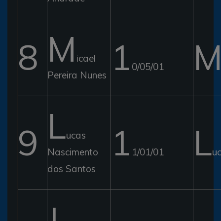
M
8
1
icael
0/05/01
Pereira Nunes
L
9
1
L
ucas
Nascimento
1/01/01
u
dos Santos
J