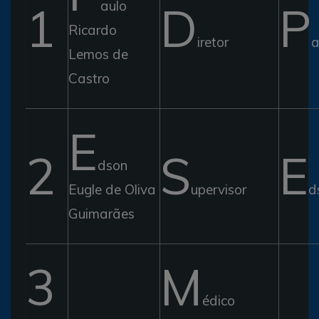
1
aulo
D
P
Ricardo
iretor
a
Lemos de
Castro
E
2
S
E
dson
Eugle de Oliva
upervisor
d
Guimarães
3
M
édico