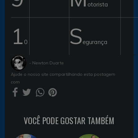
otorista
1
S
0
egurança
- Newton Duarte
Ajude o nosso site compartilhando esta postagem
com
VOCÊ PODE GOSTAR TAMBÉM