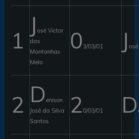
J
1
osé Victor
0
J
das
3/03/01
osé
Montanhas
Melo
D
2
2
D
enison
José da Silva
0/03/01
Santos