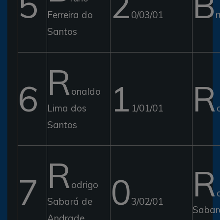
5
2
B
Ferreira do
0/03/01
Santos
R
6
1
R
onaldo
Lima dos
1/01/01
Santos
R
R
7
0
odrigo
Sabará de
3/02/01
Sabar
Andrade