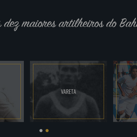
s dez maiores artilheiros do Bah
VARETA