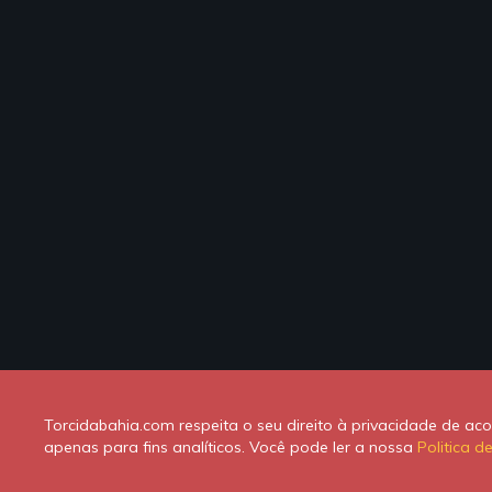
Torcidabahia.com respeita o seu direito à privacidade de a
apenas para fins analíticos. Você pode ler a nossa
Politica d