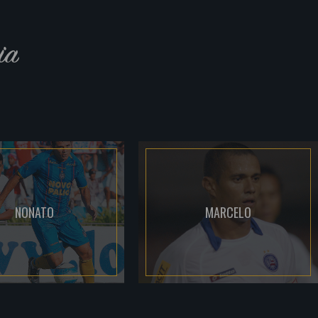
ia
NONATO
MARCELO