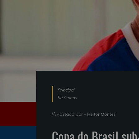
Principal
há 9 anos
Postado por -
Heitor Montes
Copa do Brasil sub