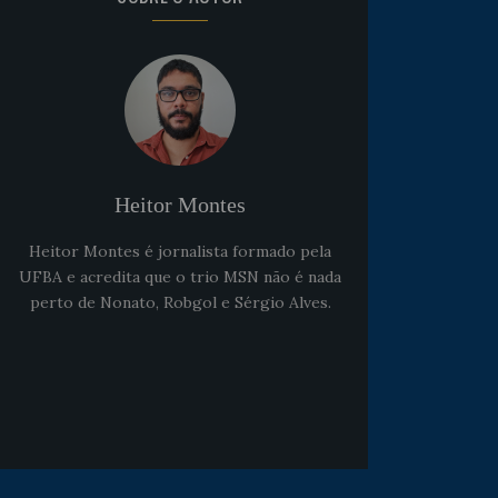
Noticias
há 5 anos
Goleiro Douglas Friedrich
fica em observação após
Heitor Montes
sofrer um corte no rosto
Heitor Montes é jornalista formado pela
UFBA e acredita que o trio MSN não é nada
perto de Nonato, Robgol e Sérgio Alves.