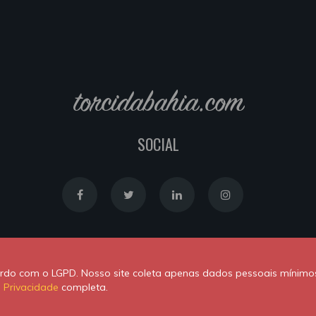
torcidabahia.com
SOCIAL
Política de Cookies
|
Política de Privacidade
cordo com o LGPD. Nosso site coleta apenas dados pessoais mínimo
Powered by
Newton Duarte
. ALl rights reserved © 2020
e Privacidade
completa.