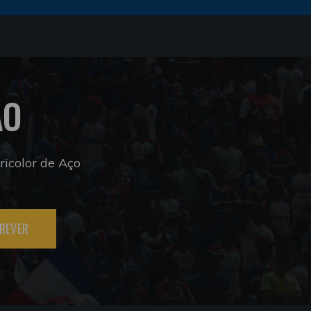
ÃO
icolor de Aço
REVER