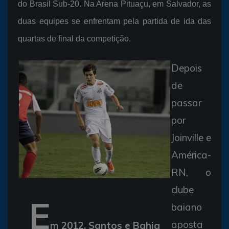
do Brasil Sub-20. Na Arena Pituaçu, em Salvador, as
duas equipes se enfrentam pela partida de ida das
quartas de final da competição.
Depois
de
passar
por
Joinville e
América-
RN, o
clube
E
baiano
aposta
m 2012, Santos e Bahia