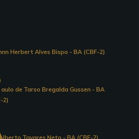
hnn Herbert Alves Bispo - BA (CBF-2)
P
aulo de Tarso Bregalda Gussen - BA
-2)
A
lberto Tavares Neto - BA (CBF-2)