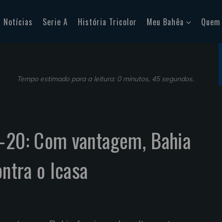
Notícias
Serie A
História Tricolor
Meu Bahêa
Quem
Tempo estimado para a leitura: 0 minutos, 45 segundos.
b-20: Com vantagem, Bahia
ontra o Icasa