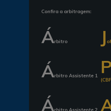
Confira a arbitragem:
Á
J
rbitro
o
Á
rbitro Assistente 1
(CBF
Á
rbitro Assistente 2