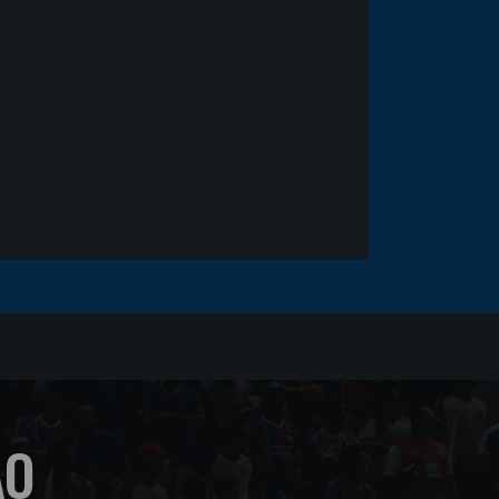
fica em observação após
sofrer um corte no rosto
ÃO