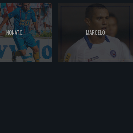
NONATO
MARCELO