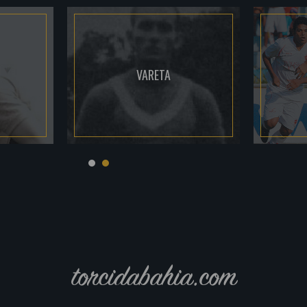
VARETA
torcidabahia.com