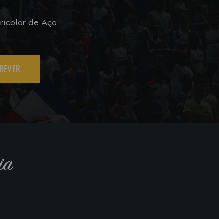
icolor de Aço
REVER
ia