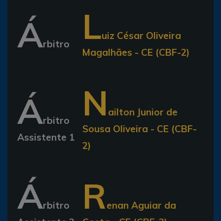
L
Á
uiz César Oliveira
rbitro
Magalhães - CE (CBF-2)
N
Á
ailton Junior de
rbitro
Sousa Oliveira - CE (CBF-
Assistente 1
2)
Á
R
rbitro
enan Aguiar da