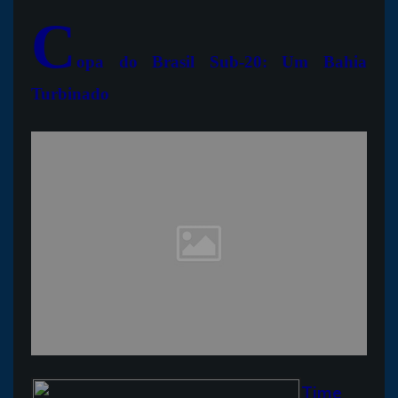
C
opa do Brasil Sub-20: Um Bahia
Turbinado
Time