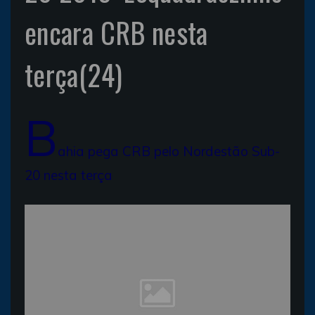
encara CRB nesta
terça(24)
B
ahia pega CRB pelo Nordestão Sub-
20 nesta terça