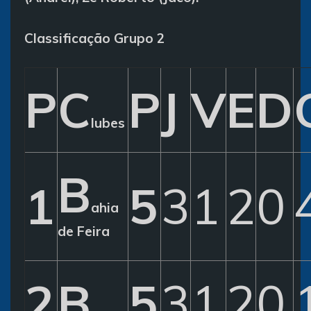
Classificação Grupo 2
P
C
P
J
V
E
D
lubes
B
1
5
3
1
2
0
ahia
de Feira
2
B
5
3
1
2
0