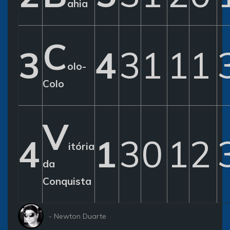
ahia
C
3
4
3
1
1
1
olo-
Colo
V
4
1
3
0
1
2
itória
da
Conquista
- Newton Duarte