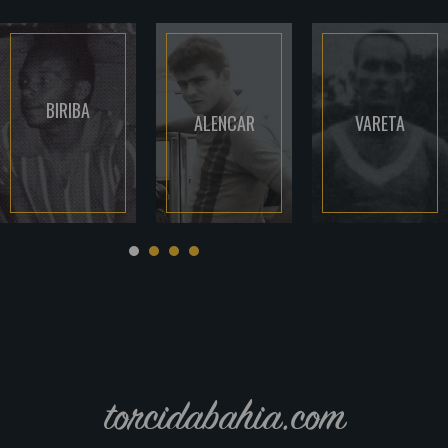
BIRIBA
ALENCAR
VARETA
torcidabahia.com