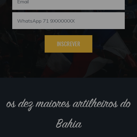
INSCREVER
os dez maiores artilheiros do
Bahia