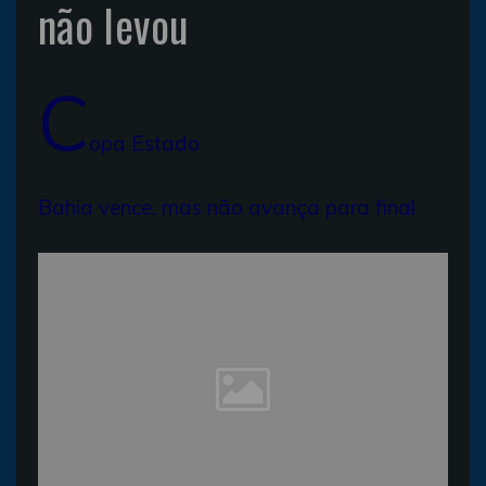
não levou
C
opa Estado
Bahia vence, mas não avança para final