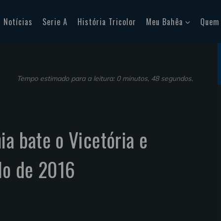
Notícias
Serie A
História Tricolor
Meu Bahêa
Quem
Tempo estimado para a leitura: 0 minutos, 48 segundos.
ia bate o Vicetória e
ulo de 2016