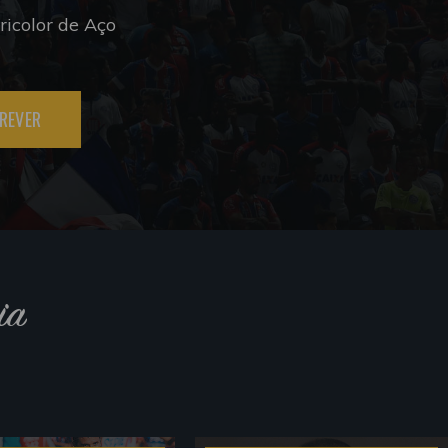
icolor de Aço
REVER
ia