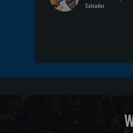
Salvador
W