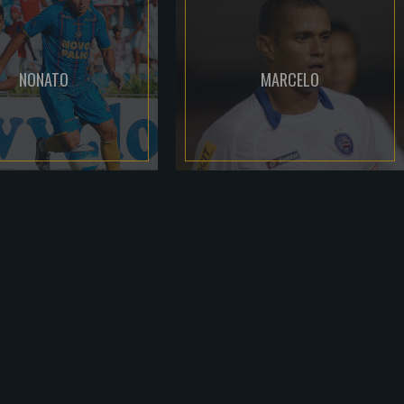
NONATO
MARCELO