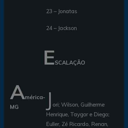
23 – Jonatas
24 – Jackson
E
SCALAÇÃO
A
J
mérica-
ori; Wilson, Guilherme
MG
Henrique, Taygor e Diego;
Euller, Zé Ricardo, Renan,