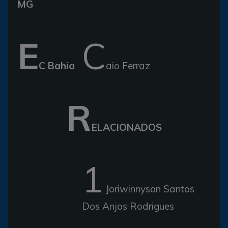
MG
E
C
C Bahia
aio Ferraz
R
ELACIONADOS
1
Joriwinnyson Santos
Dos Anjos Rodrigues