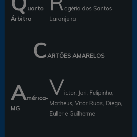
Q
R
uarto
ogério dos Santos
Árbitro
Laranjeira
C
ARTÕES AMARELOS
V
A
ictor, Jori, Felipinho,
mérica-
Matheus, Vitor Ruas, Diego,
MG
Euller e Guilherme