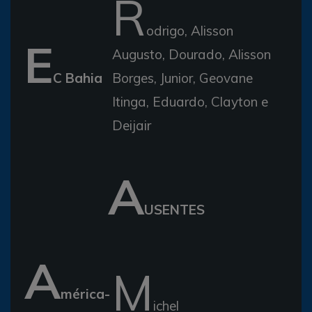
R
odrigo, Alisson
E
Augusto, Dourado, Alisson
C Bahia
Borges, Junior, Geovane
Itinga, Eduardo, Clayton e
Deijair
A
USENTES
A
M
mérica-
ichel