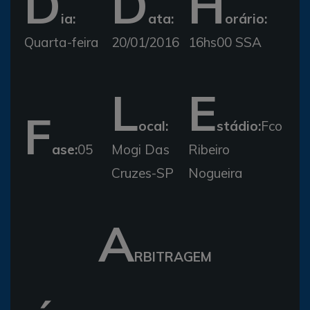
D
D
H
ia:
ata:
orário:
Quarta-feira
20/01/2016
16hs00 SSA
L
E
F
ocal:
stádio:
Fco
ase:
05
Mogi Das
Ribeiro
Cruzes-SP
Nogueira
A
RBITRAGEM