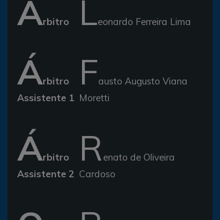
Á
L
rbitro
eonardo Ferreira Lima
Á
F
rbitro
austo Augusto Viana
Assistente 1
Moretti
Á
R
rbitro
enato de Oliveira
Assistente 2
Cardoso