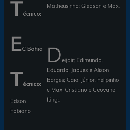
T
Matheusinho; Gledson e Max.
écnico:
E
D
C Bahia
eijair; Edimundo,
T
Eduardo, Jaques e Alison
Borges; Caio, Júnior, Felipinho
écnico:
e Max; Cristiano e Geovane
Itinga
Edson
Fabiano