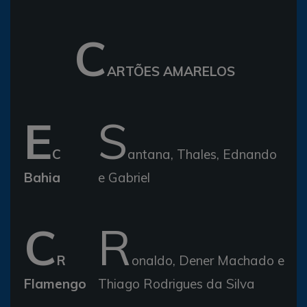
C
ARTÕES AMARELOS
E
S
C
antana, Thales, Ednando
Bahia
e Gabriel
C
R
R
onaldo, Dener Machado e
Flamengo
Thiago Rodrigues da Silva