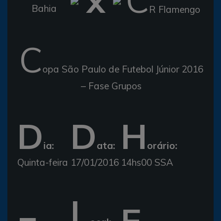
Bahia
R Flamengo
C
opa São Paulo de Futebol Júnior 2016
– Fase Grupos
D
D
H
ia:
ata:
orário:
Quinta-feira
17/01/2016
14hs00 SSA
L
E