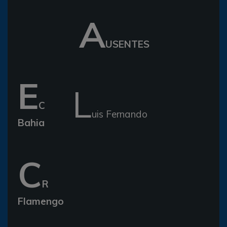
A
USENTES
E
L
C
uis Fernando
Bahia
C
R
Flamengo