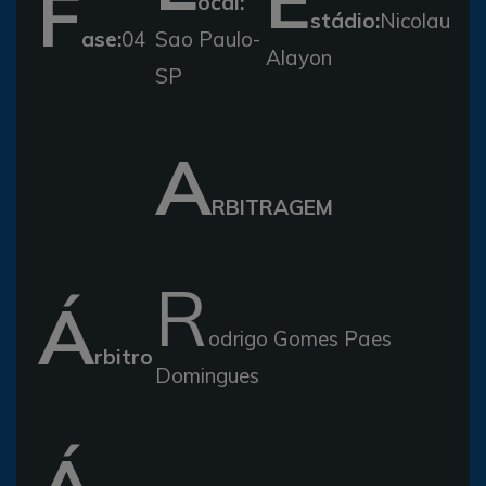
F
ocal:
stádio:
Nicolau
ase:
04
Sao Paulo-
Alayon
SP
A
RBITRAGEM
R
Á
odrigo Gomes Paes
rbitro
Domingues
Á