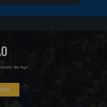
ÃO
icolor de Aço
REVER