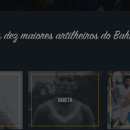
s dez maiores artilheiros do Bah
VARETA