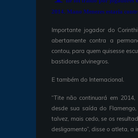
ite foi traído por jogadores
2014. Mano Menezes estaria cont
Importante jogador do Corinthi
abertamente contra a permanê
contou, para quem quisesse escut
bastidores alvinegros.
E também do Internacional.
“Tite não continuará em 2014
desde sua saída do Flamengo, 
talvez, mais cedo, se os resulta
desligamento”, disse o atleta, a i