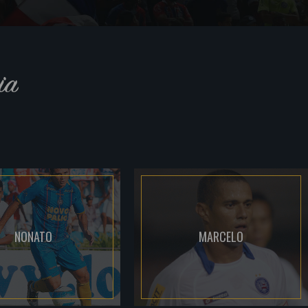
ia
NONATO
MARCELO