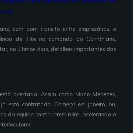
 e dirigentes e não continuará no Corinthians em
ratado
ans, com bom transito entre empresários, e
ncia de Tite no comando do Corinthians,
ar, no últimos dias, detalhes importantes dos
, está acertado. Assim como Mano Menezes,
já está contratado. Começa em janeiro, ou,
dos da equipe continuarem ruins, acelerando o
nterlocutores.