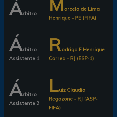
M
Á
arcelo de Lima
rbitro
Henrique - PE (FIFA)
Á
R
rbitro
odrigo F Henrique
Assistente 1
Correa - RJ (ESP-1)
L
Á
uiz Claudio
rbitro
Regazone - RJ (ASP-
Assistente 2
FIFA)