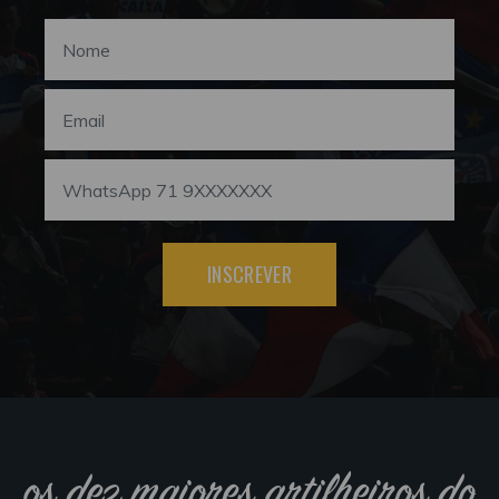
INSCREVER
os dez maiores artilheiros do