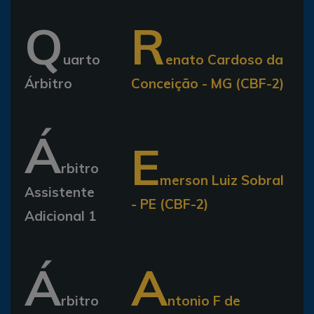
Q
R
uarto
enato Cardoso da
Árbitro
Conceição - MG (CBF-2)
Á
E
rbitro
merson Luiz Sobral
Assistente
- PE (CBF-2)
Adicional 1
Á
A
rbitro
ntonio F de