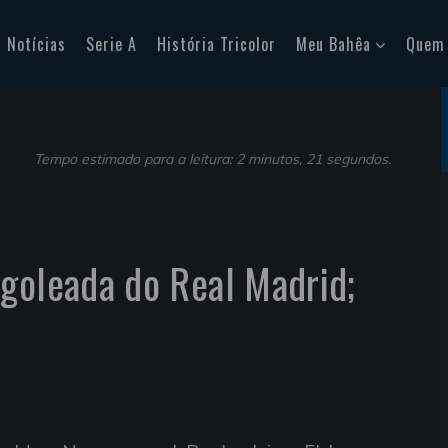
Notícias
Serie A
História Tricolor
Meu Bahêa
Quem
Tempo estimado para a leitura: 2 minutos, 21 segundos.
goleada do Real Madrid;