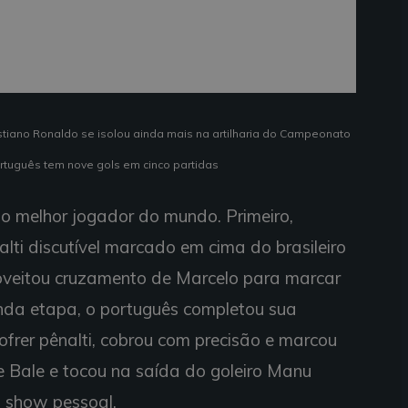
stiano Ronaldo se isolou ainda mais na artilharia do Campeonato
rtuguês tem nove gols em cinco partidas
o melhor jogador do mundo. Primeiro,
lti discutível marcado em cima do brasileiro
roveitou cruzamento de Marcelo para marcar
nda etapa, o português completou sua
ofrer pênalti, cobrou com precisão e marcou
 de Bale e tocou na saída do goleiro Manu
u show pessoal.