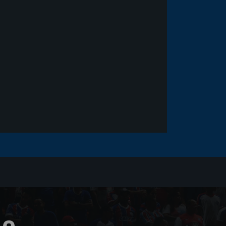
Goleiro Douglas Friedrich
fica em observação após
sofrer um corte no rosto