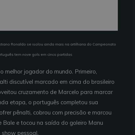
stiano Ronaldo se isolou ainda mais na artilharia do Campeonato
rtuguês tem nove gols em cinco partidas
o melhor jogador do mundo. Primeiro,
lti discutível marcado em cima do brasileiro
roveitou cruzamento de Marcelo para marcar
nda etapa, o português completou sua
ofrer pênalti, cobrou com precisão e marcou
 de Bale e tocou na saída do goleiro Manu
u show pessoal.