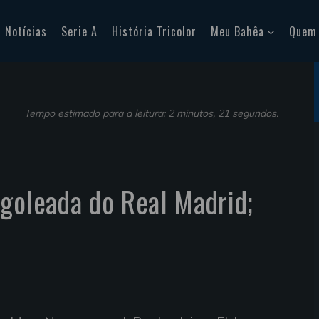
Notícias
Serie A
História Tricolor
Meu Bahêa
Quem
Tempo estimado para a leitura: 2 minutos, 21 segundos.
goleada do Real Madrid;