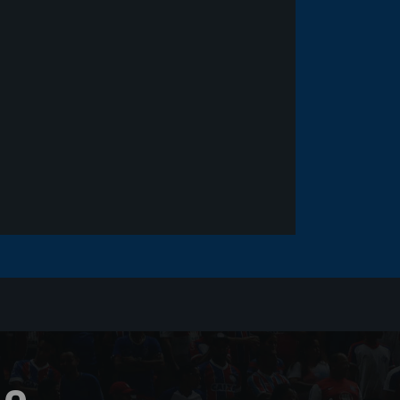
Goleiro Douglas Friedrich
fica em observação após
sofrer um corte no rosto