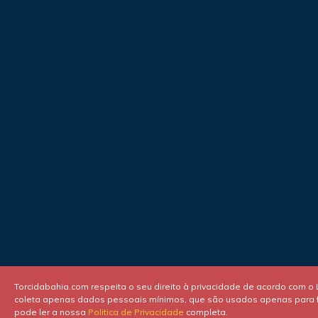
Torcidabahia.com respeita o seu direito à privacidade de acordo com o
coleta apenas dados pessoais mínimos, que são usados apenas para fi
pode ler a nossa
Politica de Privacidade
completa.