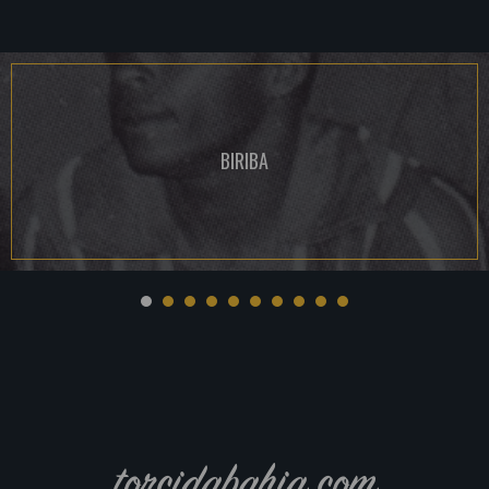
BIRIBA
torcidabahia.com