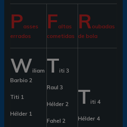
P
F
R
asses
altas
oubadas
errados
cometidas
de bola
W
T
iliam
iti 3
Barbio 2
Raul 3
T
Titi 1
iti 4
Hélder 2
Hélder 1
Hélder 4
Fahel 2