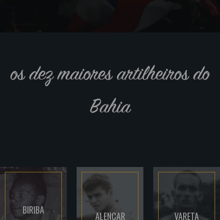
os dez maiores artilheiros do
Bahia
BIRIBA
ALENCAR
VARETA