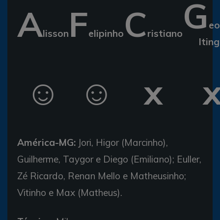
G
A
F
C
eo
lisson
elipinho
ristiano
Itin
☺
☺
x
América-MG:
Jori, Higor (Marcinho),
Guilherme, Taygor e Diego (Emiliano); Euller,
Zé Ricardo, Renan Mello e Matheusinho;
Vitinho e Max (Matheus).