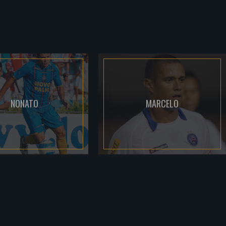
NONATO
MARCELO