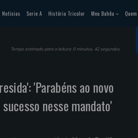
Notícias
Serie A
História Tricolor
Meu Bahêa
Quem
Tempo estimado para a leitura: 0 minutos, 42 segundos.
Presida': 'Parabéns ao novo
e sucesso nesse mandato'