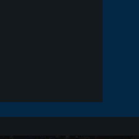
Noticias
há 5 anos
Goleiro Douglas Friedrich
fica em observação após
sofrer um corte no rosto