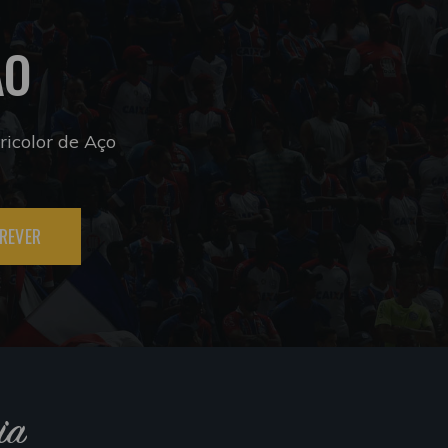
ÃO
icolor de Aço
REVER
ia