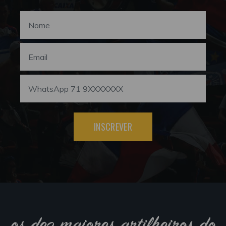
INSCREVER
os dez maiores artilheiros do