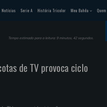
Notícias
Serie A
História Tricolor
Meu Bahêa
Quem
Tempo estimado para a leitura: 9 minutos, 42 segundos.
cotas de TV provoca ciclo