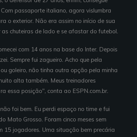
s, o defensor de 27 anos, enfim, consegue
 Com passaporte italiano, agora vislumbra
 o exterior. Não era assim no início de sua
 as chuteiras de lado e se afastar do futebol.
Comecei com 14 anos na base do Inter. Depois
izei. Sempre fui zagueiro. Acho que pela
o ou goleiro, não tinha outra opção pela minha
 muito alta também. Meus treinadores
ara essa posição", conta ao ESPN.com.br.
 não foi bem. Eu perdi espaço no time e fui
 do Mato Grosso. Foram cinco meses sem
m 15 jogadores. Uma situação bem precária