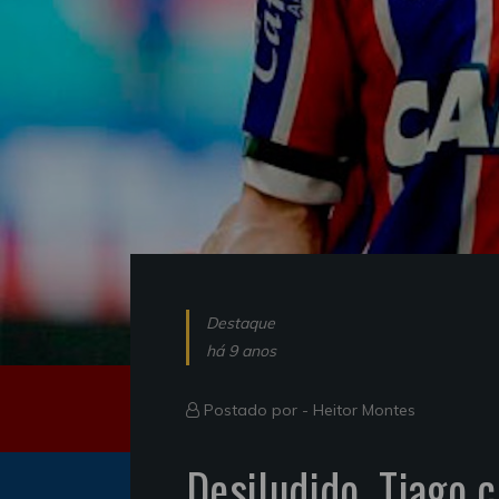
Destaque
há 9 anos
Postado por -
Heitor Montes
Desiludido, Tiago c