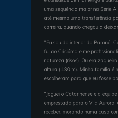
e consultas de Flamengo e outro
uma sequência maior na Série A.
até mesmo uma transferência para
carreira, quando chegou a deixar
"Eu sou do interior do Paraná. 
fui ao Criciúma e me profissional
natureza (risos). Ou era zagueir
altura (1.90 m). Minha família é
escolheram para que eu fosse p
"Joguei o Catarinense e a equipe
emprestado para o Vila Aurora,
receber, morando numa casa co