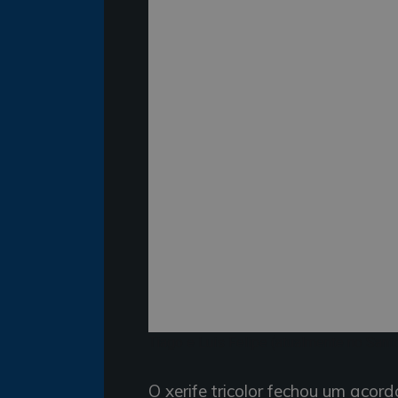
Tiago e Luis Felipe (atualmente no Sant
O xerife tricolor fechou um acor