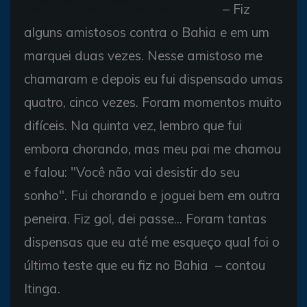
Jogador também é conhecido como "Itinga", bairro
– Fiz
onde nasceu e vive até hoje (Foto: Cairo Oliveira)
alguns amistosos contra o Bahia e em um
marquei duas vezes. Nesse amistoso me
chamaram e depois eu fui dispensado umas
quatro, cinco vezes. Foram momentos muito
difíceis. Na quinta vez, lembro que fui
embora chorando, mas meu pai me chamou
e falou: "Você não vai desistir do seu
sonho". Fui chorando e joguei bem em outra
peneira. Fiz gol, dei passe... Foram tantas
dispensas que eu até me esqueço qual foi o
último teste que eu fiz no Bahia – contou
Itinga.