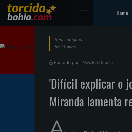
Home
Sem categoria
há 11 anos
Postado por -
Newton Duarte
'Difícil explicar o 
Miranda lamenta r
A