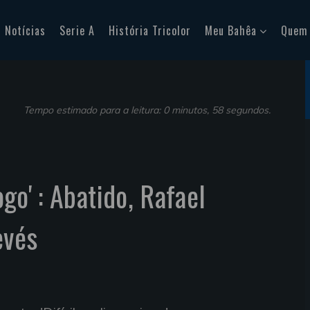
Notícias
Serie A
História Tricolor
Meu Bahêa
Quem
Tempo estimado para a leitura: 0 minutos, 58 segundos.
jogo' : Abatido, Rafael
evés