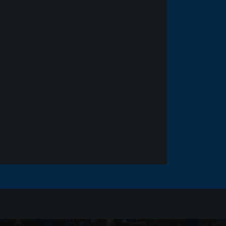
Noticias
há 5 anos
Goleiro Douglas Friedrich
fica em observação após
sofrer um corte no rosto