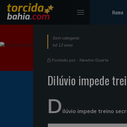
Home
Sem categoria
há 12 anos
Postado por -
Newton Duarte
Dilúvio impede tre
D
ilúvio impede treino sec