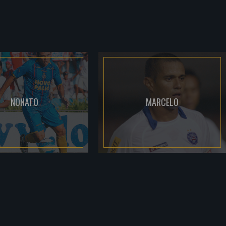
NONATO
MARCELO