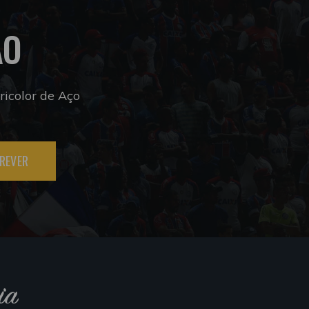
ÃO
icolor de Aço
REVER
ia