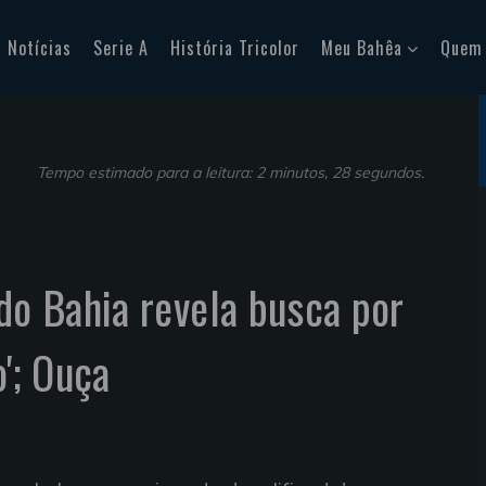
Notícias
Serie A
História Tricolor
Meu Bahêa
Quem
Tempo estimado para a leitura: 2 minutos, 28 segundos.
 do Bahia revela busca por
o'; Ouça