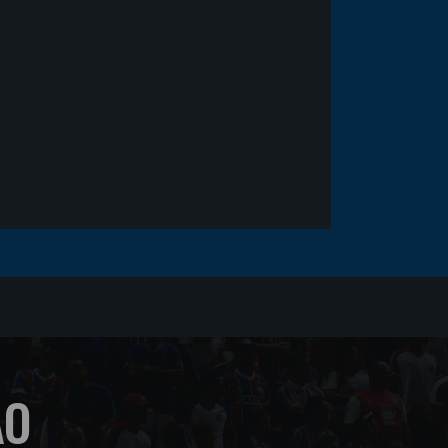
fica em observação após
sofrer um corte no rosto
ÃO