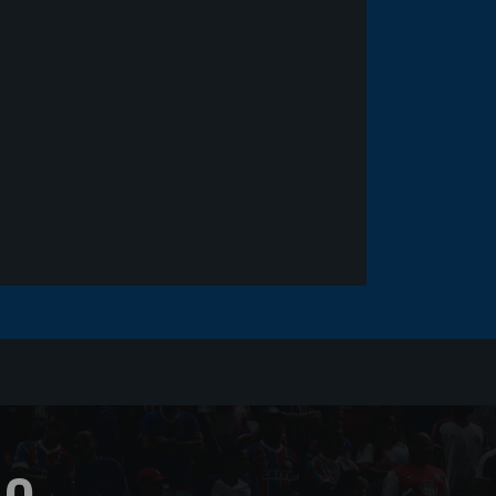
Goleiro Douglas Friedrich
fica em observação após
sofrer um corte no rosto