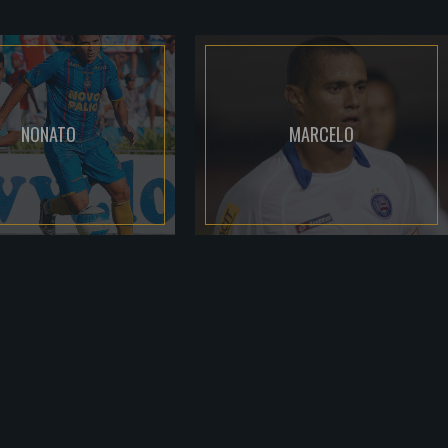
NONATO
MARCELO