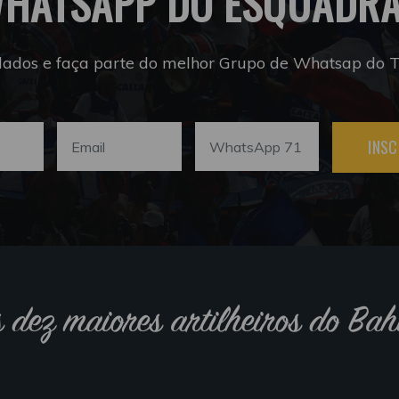
HATSAPP DO ESQUADR
dados e faça parte do melhor Grupo de Whatsap do Tr
INSC
s dez maiores artilheiros do Bah