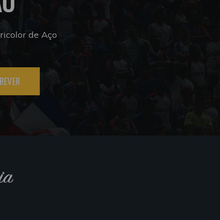
ÃO
icolor de Aço
REVER
ia