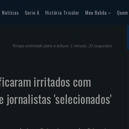
Notícias
Serie A
História Tricolor
Meu Bahêa
Quem
Tempo estimado para a leitura: 1 minuto, 33 segundos.
ficaram irritados com
e jornalistas 'selecionados'