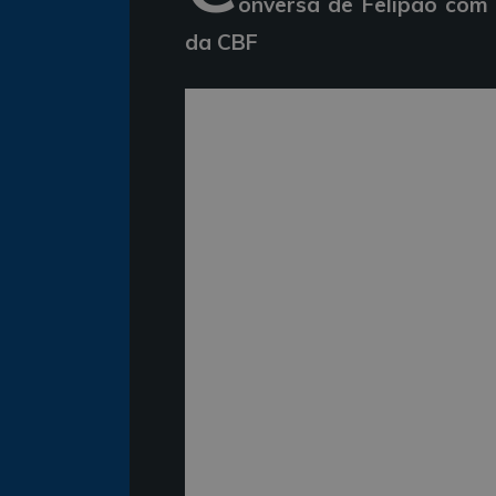
onversa de Felipão com 
da CBF