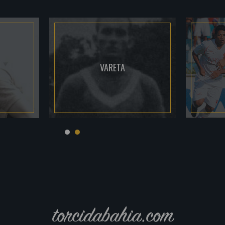
VARETA
torcidabahia.com