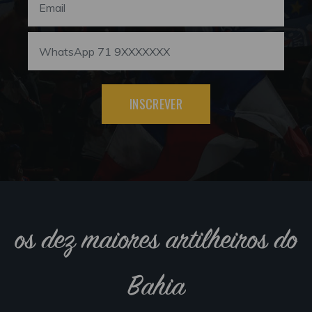
INSCREVER
os dez maiores artilheiros do
Bahia