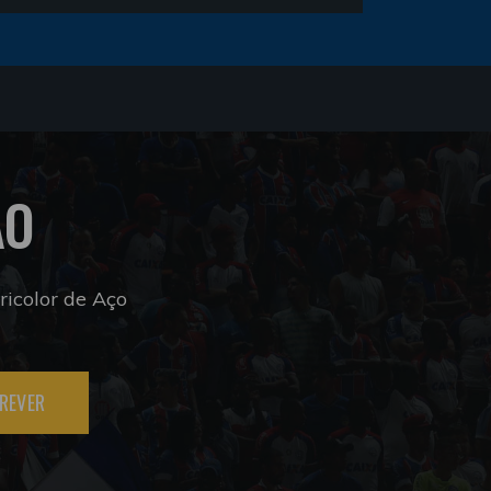
ÃO
icolor de Aço
REVER