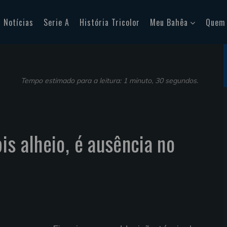
Notícias
Serie A
História Tricolor
Meu Bahêa
Quem
Tempo estimado para a leitura: 1 minuto, 30 segundos.
bis alheio, é ausência no