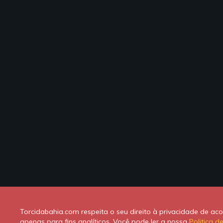
Torcidabahia.com respeita o seu direito à privacidade de a
apenas para fins analíticos. Você pode ler a nossa
Politica d