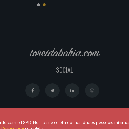
torcidabahia.com
SOCIAL
Política de Cookies
|
Política de Privacidade
cordo com o LGPD. Nosso site coleta apenas dados pessoais mínimo
Powered by
Newton Duarte
. ALl rights reserved © 2020
e Privacidade
completa.