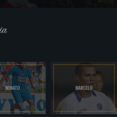
ia
NONATO
MARCELO