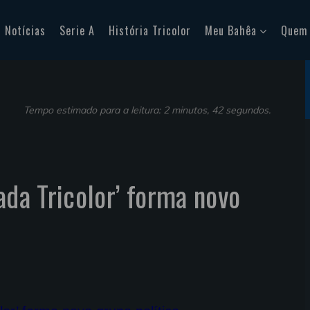
Notícias
Serie A
História Tricolor
Meu Bahêa
Quem
Tempo estimado para a leitura: 2 minutos, 42 segundos.
ada Tricolor’ forma novo