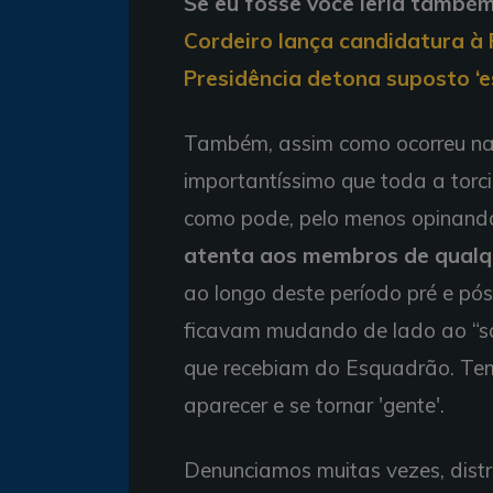
Se eu fosse você leria também
Cordeiro lança candidatura à 
Presidência detona suposto ‘
Também, assim como ocorreu na 
importantíssimo que toda a torci
como pode, pelo menos opinand
atenta aos membros de qualq
ao longo deste período pré e pó
ficavam mudando de lado ao “sa
que recebiam do Esquadrão. Te
aparecer e se tornar 'gente'.
Denunciamos muitas vezes, distri