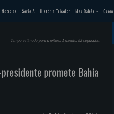
Notícias
Serie A
História Tricolor
Meu Bahêa
Quem
Tempo estimado para a leitura: 1 minuto, 52 segundos.
presidente promete Bahia