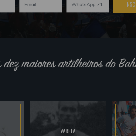
INSC
s dez maiores artilheiros do Bah
VARETA