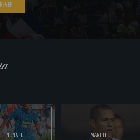
REVER
ia
NONATO
MARCELO