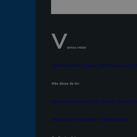
V
amos votar:
Semifinal Grêmio x Bahia - Katiely Kathissumi é a b
Não deixe de ler:
João Andrade Desabafa: 'Xô, Satanás', em gol de a
Jorginho cobra mais de R$ 1 milhão do Bahia