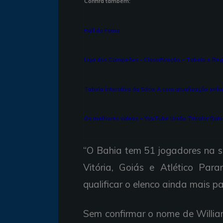
Confira também:
Hall da Fama
Liga dos Campeões - Classificação – Tabela e Re
T
abela interativa da Série A com atualização onli
Os melhores vídeos – YouTube União Tricolor Bah
“O Bahia tem 51 jogadores na su
Vitória, Goiás e Atlético Pa
qualificar o elenco ainda mais 
Sem confirmar o nome de Willia