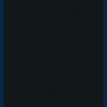
Juninho
R. Cajá
MEC
MEC
Roberto
Luisinho
ATA
ATA
Gustavo
Hernane
ATA
ATA
R. Cavalo.
Doriva
TEC
TEC
RESERVAS
Campeonato Brasileiro Série
B - 9ª Rodada
Local :
Heriberto Hülse
Data :
14/06/2016
Horário :
19h15
Público :
Leonardo Garcia
Árbitro :
Cavaleiro (RJ)
Dibert Pedrosa
Assistentes
Moisés (RJ) e
:
Mauricio Coelho Silva
Penna (RJ)