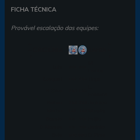
FICHA TÉCNICA
Provável escalação das equipes:
4-
4-
CRICIÚMA
BAHIA
4-
4-
2
2
M.
Luis
GOL
GOL
Lomba
Ezequiel
Tinga
LAD
ZAD
L.
R. Silva
ZAD
LAD
Fonseca
Nathan
Jackson
ZAE
ZAE
Marlon
Moisés
LAE
LAE
Barreto
Feijão
VOL
VOL
D. Moreira
Juninho
VOL
VOL
Elvis
D. Pires
MEC
MEC