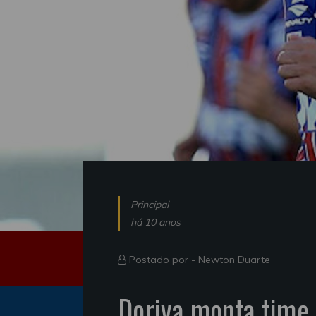
Principal
há 10 anos
Postado por -
Newton Duarte
Doriva monta time 