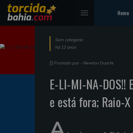
Home
Sem categoria
há 12 anos
Postado por -
Newton Duarte
E-LI-MI-NA-DOS!! 
e está fora; Raio-X
A