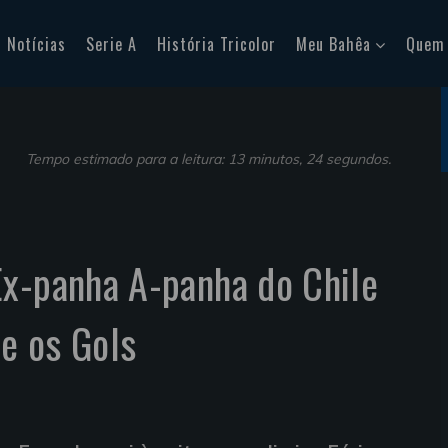
Notícias
Serie A
História Tricolor
Meu Bahêa
Quem
Tempo estimado para a leitura: 13 minutos, 24 segundos.
Ex-panha A-panha do Chile
 e os Gols