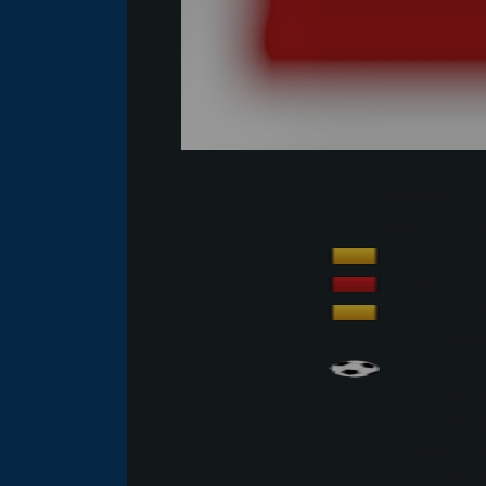
BAHIA
4-3-3
Marcelo Lom
Tin
Lucas Fonse
Éd
Mois
Fei
Paulo Rober
Junin
Danilo Pi
Henriq