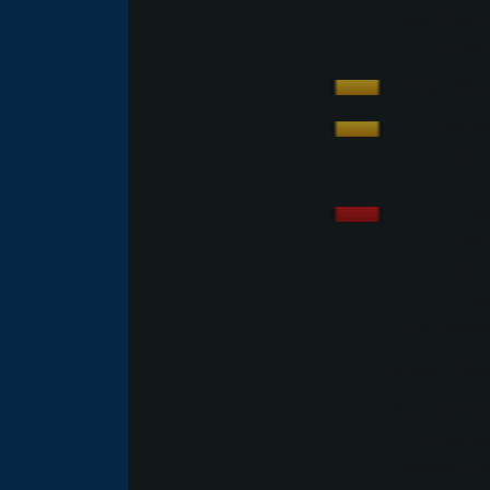
João P. Gom
Luisin
Tiago Ribe
Herna
Dori
Je
Hayn
Robs
De
Luis Fernan
Gustavo Blan
Geovane Itin
Zé Rober
Douglas Pir