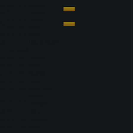
es
Marinho
MEC
ATA
ho
MEC
ZAD
Vinícius
Vander
ATA
ATA
iro
ZAD
MEC
Alípio
ne
Kieza
ATA
ATA
va
Vagner Mancini
TEC
TEC
RESERVAS
an
Wallace
GOL
GOL
er
Flavio
ZAD
VOL
on
Marcelo
ZAD
VOL
dé
David
ZAD
MEC
do
Arthur Maia
LAE
MEC
William
co
LAE
ATA
Henrique
ga
Robert
VOL
ATA
to
Norberto
ATA
LAD
es
Euller
GOL
LAE