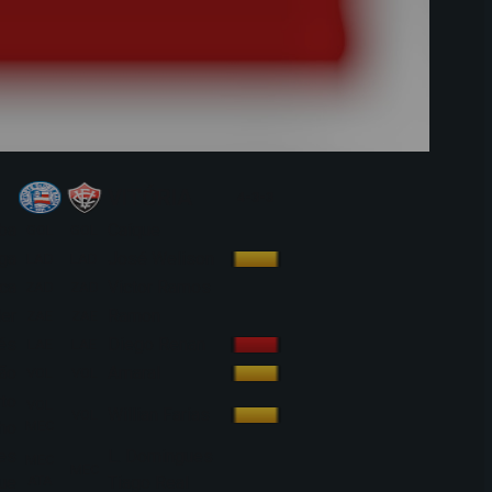
VITÓRIA
4-3-3
ba
Caíque
GOL
GOL
ga
José Welison
LAD
LAD
ca
Victor Ramos
ZAD
ZAD
er
Ramon
ZAE
ZAE
és
Diego Renan
LAE
LAE
jão
Amaral
VOL
VOL
to
VOL
Willian Farias
VOL
ho
MEC
res
L. Domingues
MEC
MEC
ue
ATA
Tiago Real