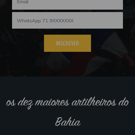
INSCREVER
os dez maiores artilheiros do
Bahia