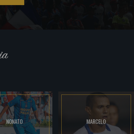
ia
NONATO
MARCELO