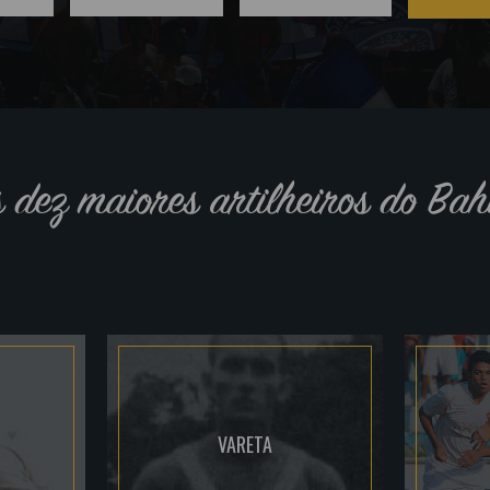
s dez maiores artilheiros do Bah
VARETA