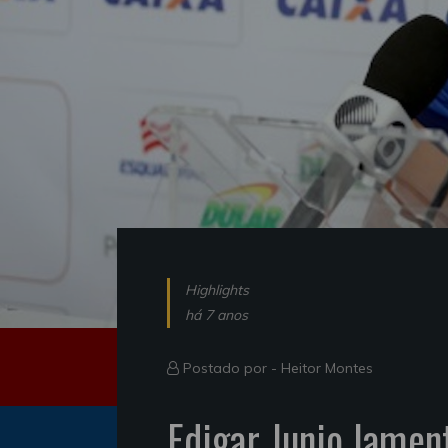
Highlights
há 7 anos
Postado por -
Heitor Montes
Edigar Junio lamen