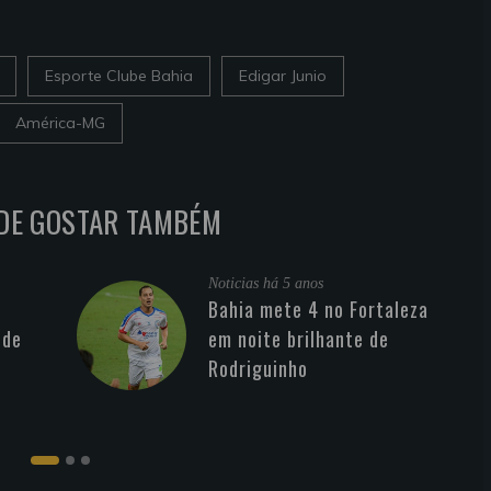
Esporte Clube Bahia
Edigar Junio
América-MG
DE GOSTAR TAMBÉM
Noticias
há 5 anos
Bahia mete 4 no Fortaleza
 de
em noite brilhante de
Rodriguinho