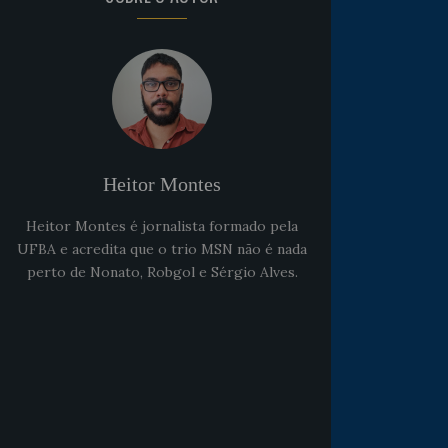
Heitor Montes
Heitor Montes é jornalista formado pela
UFBA e acredita que o trio MSN não é nada
Noticias
há 5 anos
perto de Nonato, Robgol e Sérgio Alves.
Goleiro Douglas Friedrich
fica em observação após
sofrer um corte no rosto