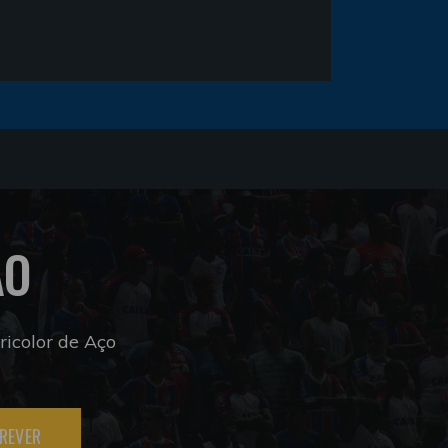
ÃO
icolor de Aço
REVER