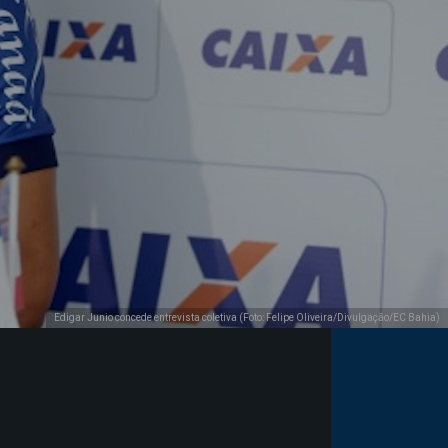
Edigar Junio concede entrevista coletiva (Foto: Felipe Oliveira/Divulgação/EC Bahia)