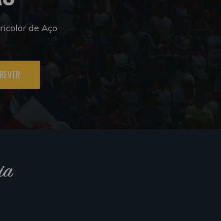
icolor de Aço
REVER
ia