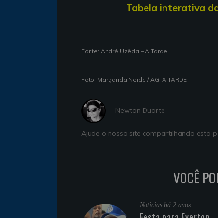
T
abela interativa d
Fonte: André Uzêda – A Tarde
Foto: Margarida Neide / AG. A TARDE
- Newton Duarte
Ajude o nosso site compartilhando esta
VOCÊ PO
Noticias
há 2 anos
Festa para Everton