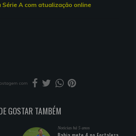
a Série A com atualização online
 postagem com
DE GOSTAR TAMBÉM
Noticias
há 5 anos
Bahia mete 4 no Fortaleza