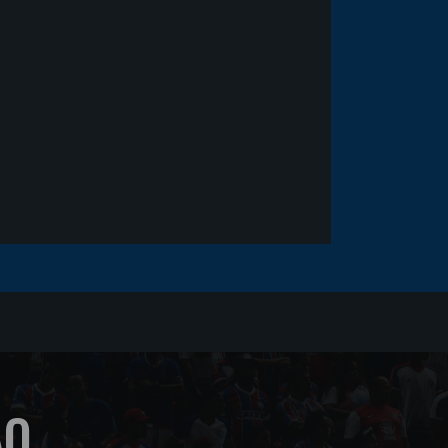
fica em observação após
sofrer um corte no rosto
ÃO