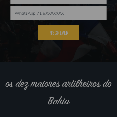
INSCREVER
os dez maiores artilheiros do
Bahia