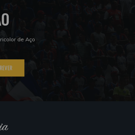
ÃO
icolor de Aço
REVER
ia