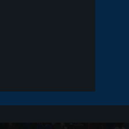
Noticias
há 5 anos
Goleiro Douglas Friedrich
fica em observação após
sofrer um corte no rosto