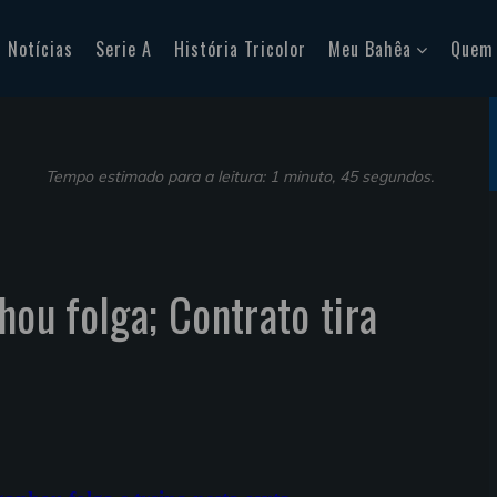
Notícias
Serie A
História Tricolor
Meu Bahêa
Quem
Tempo estimado para a leitura: 1 minuto, 45 segundos.
hou folga; Contrato tira