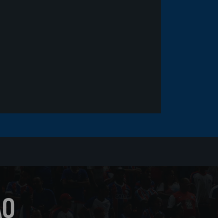
fica em observação após
sofrer um corte no rosto
ÃO