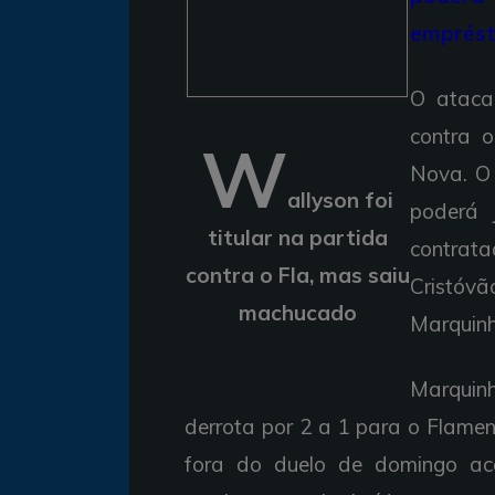
emprés
O ataca
contra 
W
Nova. O 
allyson foi
poderá 
titular na partida
contrat
contra o Fla, mas saiu
Cristóv
machucado
Marquinho
Marquinh
derrota por 2 a 1 para o Flamen
fora do duelo de domingo ac