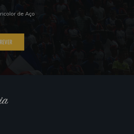
icolor de Aço
REVER
ia