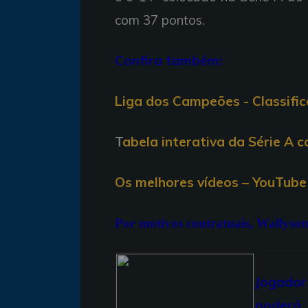
com 37 pontos.
Confira também:
Liga dos Campeões - Classifi
T
abela interativa da Série A 
Os melhores vídeos – YouTube 
Por motivos contratuais, Wallyso
Jogador
poderá 