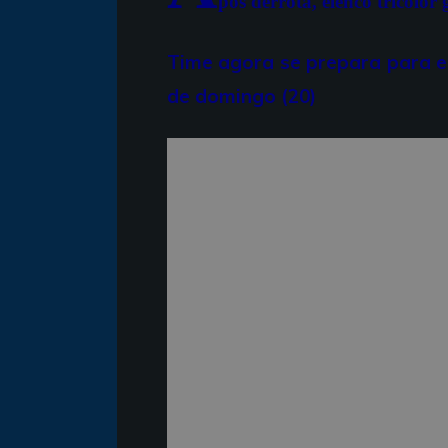
pós derrota, elenco tricolor
Time agora se prepara para e
de domingo (20)