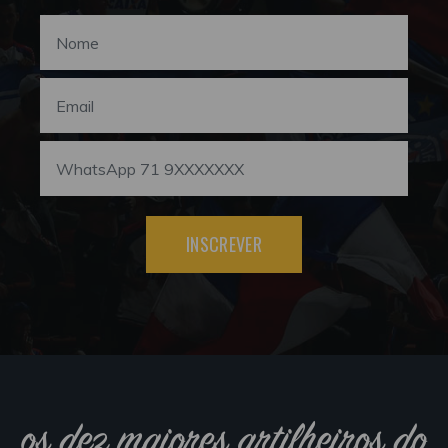
INSCREVER
os dez maiores artilheiros do