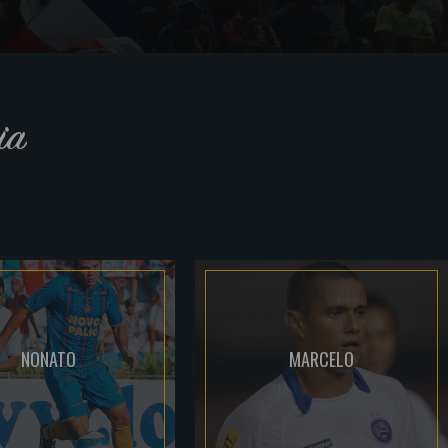
ia
NONATO
MARCELO