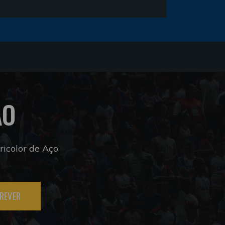
ÃO
icolor de Aço
REVER