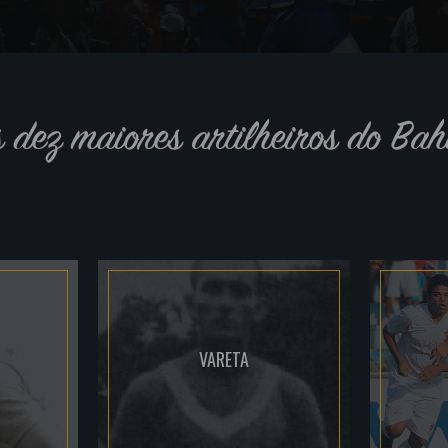
s dez maiores artilheiros do Bah
VARETA