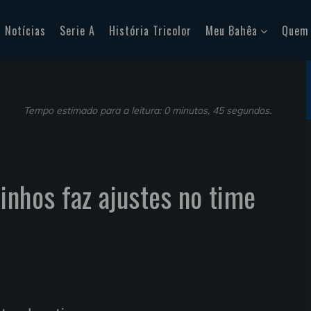
Notícias
Serie A
História Tricolor
Meu Bahêa
Quem
Tempo estimado para a leitura: 0 minutos, 45 segundos.
inhos faz ajustes no time